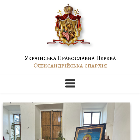
Skip
to
content
Українська Православна Церква
Олександрійська єпархія
Балка