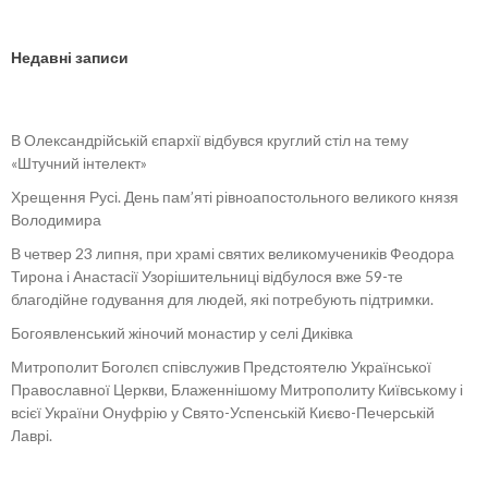
Недавні записи
В Олександрійській єпархії відбувся круглий стіл на тему
«Штучний інтелект»
Хрещення Русі. День пам’яті рівноапостольного великого князя
Володимира
В четвер 23 липня, при храмі святих великомучеників Феодора
Тирона і Анастасії Узорішительниці відбулося вже 59-те
благодійне годування для людей, які потребують підтримки.
Богоявленський жіночий монастир у селі Диківка
Митрополит Боголєп співслужив Предстоятелю Української
Православної Церкви, Блаженнішому Митрополиту Київському і
всієї України Онуфрію у Свято-Успенській Києво-Печерській
Лаврі.