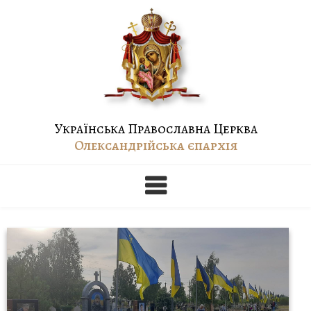
Skip
to
content
Українська Православна Церква
Олександрійська єпархія
Воинск