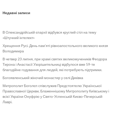
Недавні записи
В Олександрійській єпархії відбувся круглий стіл на тему
«Штучний інтелект»
Хрещення Русі. День пам’яті рівноапостольного великого князя
Володимира
В четвер 23 липня, при храмі святих великомучеників Феодора
Тирона і Анастасії Узорішительниці відбулося вже 59-те
благодійне годування для людей, які потребують підтримки.
Богоявленський жіночий монастир у селі Диківка
Митрополит Боголєп співслужив Предстоятелю Української
Православної Церкви, Блаженнішому Митрополиту Київському і
всієї України Онуфрію у Свято-Успенській Києво-Печерській
Лаврі.