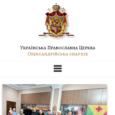
Skip
to
content
Українська Православна Церква
Олександрійська єпархія
Кормление