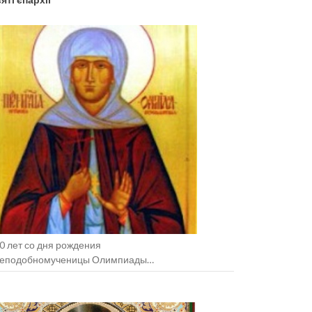
0 лет со дня рождения
еподобномученицы Олимпиады
зельщанской (+1938).