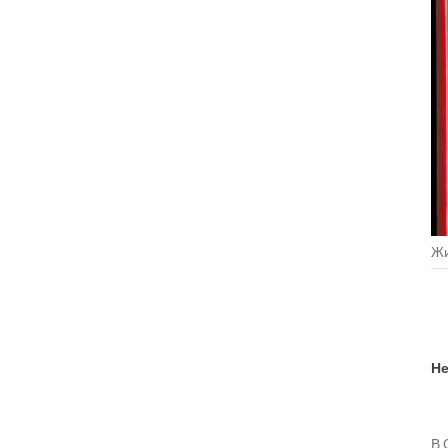
Жи
Не
В 