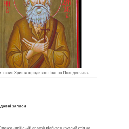
ттєпис Христа юродивого Іоанна Походенчика.
давні записи
Олександрійській єпархії відбувся круглий стіл на