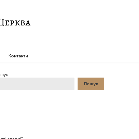
Церква
Контакти
шук
Пошук
YouTube
Facebook
яті єпархії