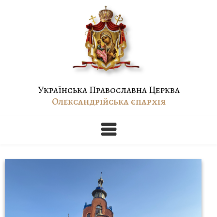
Skip
to
content
Українська Православна Церква
Олександрійська єпархія
Светловодск