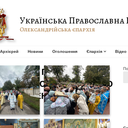
Українська Православна 
Олександрійська єпархія
Архієрей
Новини
Оголошення
Єпархія
Відео
По
ГО СВЯТА ПОКРОВА
ИЦІ КЕРУЮЧИЙ ЄПАРХІЄЮ
ОЖЕСТВЕННУ ЛІТУРГІЮ
Св