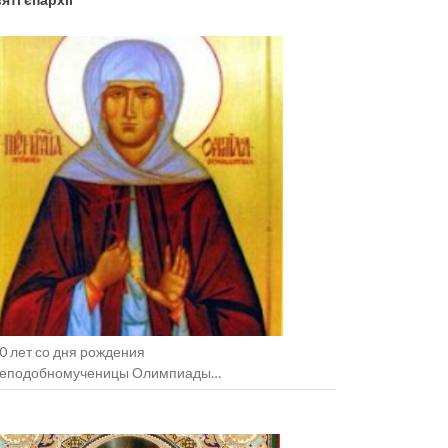
0 лет со дня рождения
еподобномученицы Олимпиады
зельщанской (+1938).