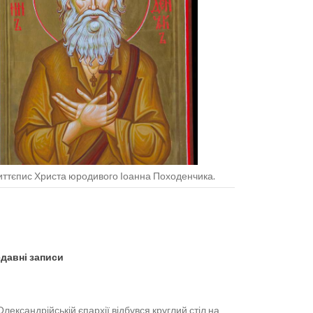
ттєпис Христа юродивого Іоанна Походенчика.
давні записи
Олександрійській єпархії відбувся круглий стіл на