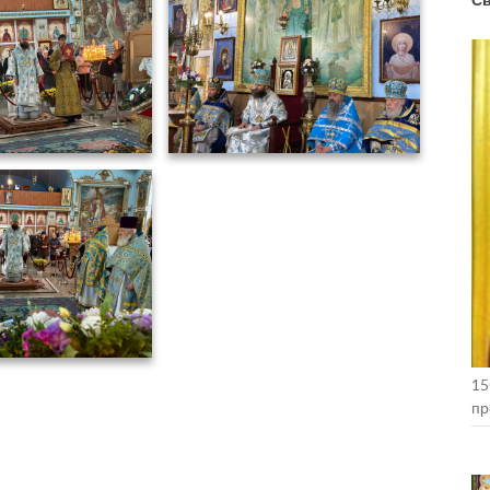
15
пр
Ко