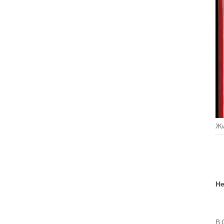
Жи
Не
В 