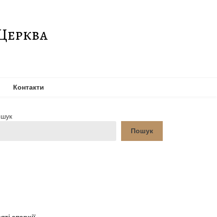
Церква
Контакти
шук
Пошук
YouTube
Facebook
яті єпархії