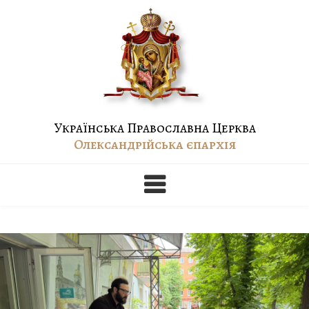
Skip
to
content
Українська Православна Церква
Олександрійська єпархія