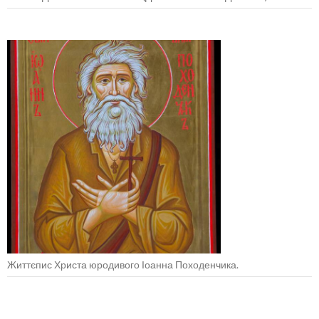
Життєпис Христа юродивого Іоанна Походенчика.