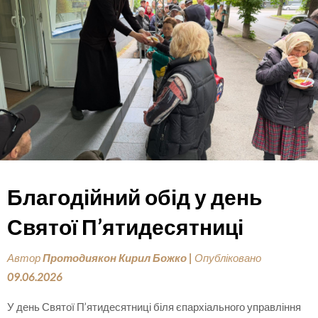
Благодійний обід у день
Святої П’ятидесятниці
Автор
Протодиякон Кирил Божко
|
Опубліковано
09.06.2026
У день Святої П’ятидесятниці біля єпархіального управління