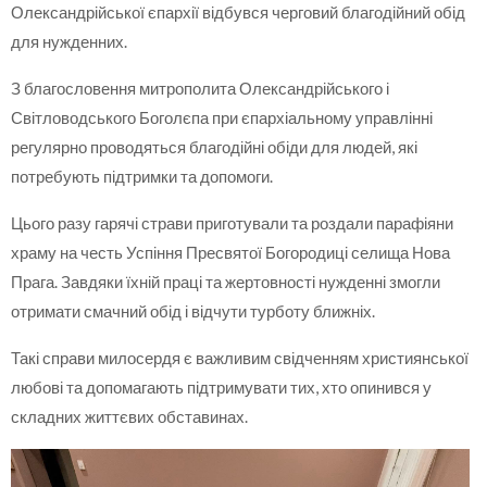
Олександрійської єпархії відбувся черговий благодійний обід
для нужденних.
З благословення митрополита Олександрійського і
Світловодського Боголєпа при єпархіальному управлінні
регулярно проводяться благодійні обіди для людей, які
потребують підтримки та допомоги.
Цього разу гарячі страви приготували та роздали парафіяни
храму на честь Успіння Пресвятої Богородиці селища Нова
Прага. Завдяки їхній праці та жертовності нужденні змогли
отримати смачний обід і відчути турботу ближніх.
Такі справи милосердя є важливим свідченням християнської
любові та допомагають підтримувати тих, хто опинився у
складних життєвих обставинах.