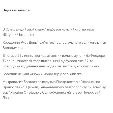
Недавні записи
В Олександрійській єпархії відбувся круглий стіл на тему
«Штучний інтелект»
Хрещення Русі. День пам’яті рівноапостольного великого князя
Володимира
В четвер 23 липня, при храмі святих великомучеників Феодора
Тирона і Анастасії Узорішительниці відбулося вже 59-те
благодійне годування для людей, які потребують підтримки.
Богоявленський жіночий монастир у селі Диківка
Митрополит Боголєп співслужив Предстоятелю Української
Православної Церкви, Блаженнішому Митрополиту Київському і
всієї України Онуфрію у Свято-Успенській Києво-Печерській
Лаврі.