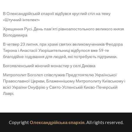
В Олександрійській єпархії відбувся круглий стіл на тему
«Штучний інтелект»
Хрещення Русі. День пам’яті рівноапостольного великого князя
Володимира
В четвер 23 липня, при храмі святих великомучеників Феодора
Тирона і Анастасії Узорішительниці відбулося вже 59-те
благодійне годування для людей, які потребують підтримки.
Богоявленський жіночий монастир у селі Диківка
Митрополит Боголєп співслужив Предстоятелю Української
Православної Церкви, Блаженнішому Митрополиту Київському і
всієї України Онуфрію у Свято-Успенській Києво-Печерській
Лаврі.
Copyright
Олександрійська єпархія
. All rights reserved.