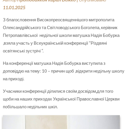
11.01.2025
З благословення Високопреосвященнішого митрополита
Олександрійського та Світловодського Боголепа, керівник
Петропавлівської недільної школи матушка Надія Бобурка
,взяла участь у Всеукраїнській конференції “Різдвяні
освітянські зустрічі “.
На конференції матушка Надія Бобурка виступила з
доповіддю на тему: 10 – причин щоб ,відкрити недільну школу
на приході.
Учасники конференції ділилися своїм досвідом,для того
щоби на наших приходах Української Православної Церкви
побільшало недільних шкіл.