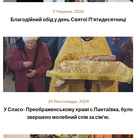
9 Червня, 2026
Благодійний обід у день Святої П’ятидесятниці
24 Листопада, 2024
У Спасо- Преображенському храмі с.Пантаївка, було
звершено молебний спів за сім’ю.