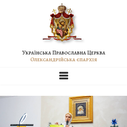
Skip
to
content
Українська Православна Церква
Олександрійська єпархія