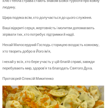
хліб і тепла страва стають знаком Божої турботи про кожну
людину.
Щира подяка всім, хто долучається до цього служіння.
Ваші відкриті серця, жертовність і молитви допомагають
зігрівати тих, хто потребує підтримки й надії.
Нехай Милосердний Господь сторицею воздасть кожному,
хто творить добро в Його ім’я,
і нехай у всіх, хто бере участь у цій благій справі, завжди
перебувають мир, здоров’я та благодать Святого Духа.
Протоієрей Олексій Микитенко