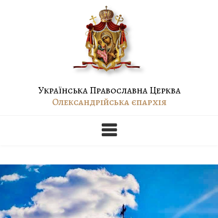
Skip
to
content
Українська Православна Церква
Олександрійська єпархія