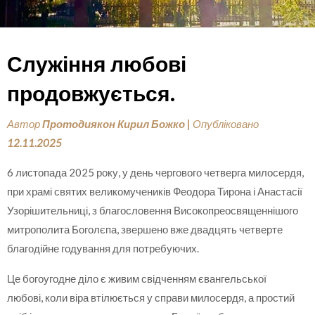
Служіння любові
продовжується.
Автор
Протодиякон Кирил Божко
|
Опубліковано
12.11.2025
6 листопада 2025 року, у день чергового четверга милосердя,
при храмі святих великомучеників Феодора Тирона і Анастасії
Узорішительниці, з благословення Високопреосвященнішого
митрополита Боголєпа, звершено вже двадцять четверте
благодійне годування для потребуючих.
Це богоугодне діло є живим свідченням євангельської
любові, коли віра втілюється у справи милосердя, а простий