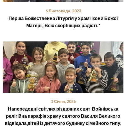
6 Листопада, 2023
Перша Божественна Літургія у храмі ікони Божої
Матері ,,Всіх скорбящих радість”
1 Січня, 2026
Напередодні світлих різдвяних свят Войнівська
релігійна парафія храму святого Василя Великого
відвідала дітей із дитячого будинку сімейного типу,