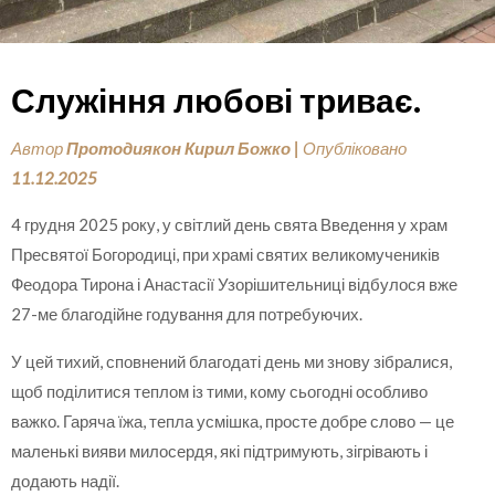
Служіння любові триває.
Автор
Протодиякон Кирил Божко
|
Опубліковано
11.12.2025
4 грудня 2025 року, у світлий день свята Введення у храм
Пресвятої Богородиці, при храмі святих великомучеників
Феодора Тирона і Анастасії Узорішительниці відбулося вже
27-ме благодійне годування для потребуючих.
У цей тихий, сповнений благодаті день ми знову зібралися,
щоб поділитися теплом із тими, кому сьогодні особливо
важко. Гаряча їжа, тепла усмішка, просте добре слово — це
маленькі вияви милосердя, які підтримують, зігрівають і
додають надії.