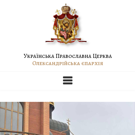
Skip
to
content
Українська Православна Церква
Олександрійська єпархія