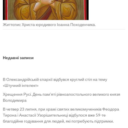
Життєпис Христа юродивого Іоанна Походенчика.
Недавні записи
В Олександрійській єпархії відбувся круглий стіл на тему
«Штучний інтелект»
Хрещення Русі. День пам’яті рівноапостольного великого князя
Володимира
В четвер 23 липня, при храмі святих великомучеників Феодора
Тирона і Анастасії Узорішительниці відбулося вже 59-те
благодійне годування для людей, які потребують підтримки.