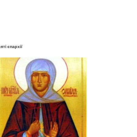
YouTube
Facebook
яті єпархії