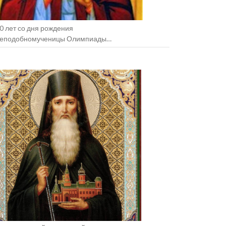
0 лет со дня рождения
еподобномученицы Олимпиады
зельщанской (+1938).