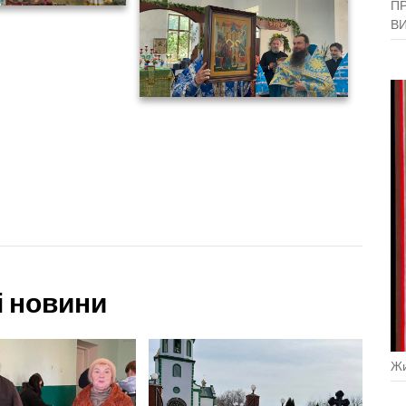
ПР
В
і новини
Жи