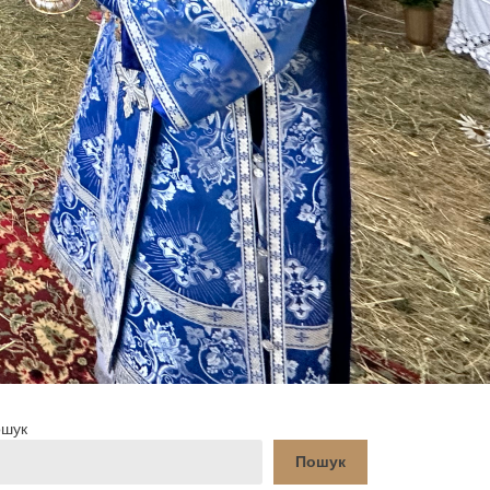
шук
Пошук