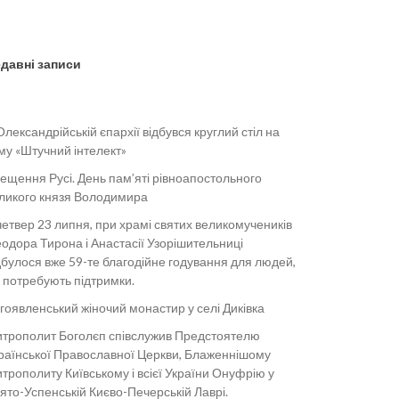
давні записи
Олександрійській єпархії відбувся круглий стіл на
му «Штучний інтелект»
ещення Русі. День пам’яті рівноапостольного
ликого князя Володимира
четвер 23 липня, при храмі святих великомучеників
одора Тирона і Анастасії Узорішительниці
дбулося вже 59-те благодійне годування для людей,
і потребують підтримки.
гоявленський жіночий монастир у селі Диківка
трополит Боголєп співслужив Предстоятелю
раїнської Православної Церкви, Блаженнішому
трополиту Київському і всієї України Онуфрію у
ято-Успенській Києво-Печерській Лаврі.