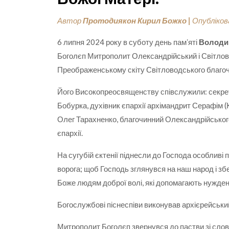
Автор
Протодиякон Кирил Божко
|
Опубліко
6 липня 2024 року в суботу день памʼяті
Володим
Боголєп Митрополит Олександрійський і Світлов
Преображенському скіту Світловодського благоч
Його Високопреосвященству співслужили: секре
Бобурка, духівник єпархії архімандрит Серафім (
Олег Тарахненко, благочинний Олександрійськог
єпархії.
На сугубій єктенії піднесли до Господа особливі 
ворога; щоб Господь зглянувся на наш народ і збер
Боже людям доброї волі, які допомагають нужде
Богослужбові піснеспіви виконував архієрейський
Митрополит Боголєп звернувся до пастви зі словом