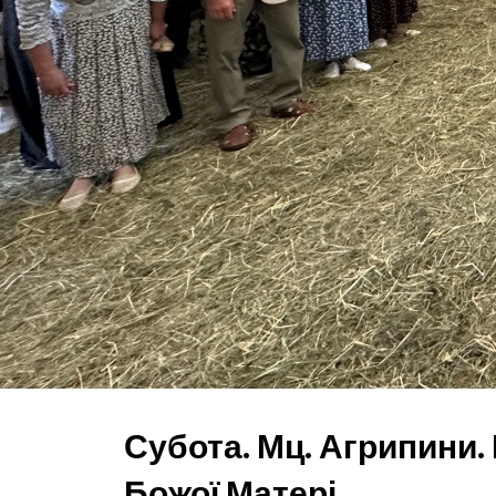
Субота. Мц. Агрипини.
Божої Матері.