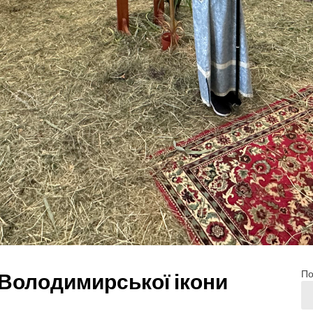
По
 Володимирської ікони