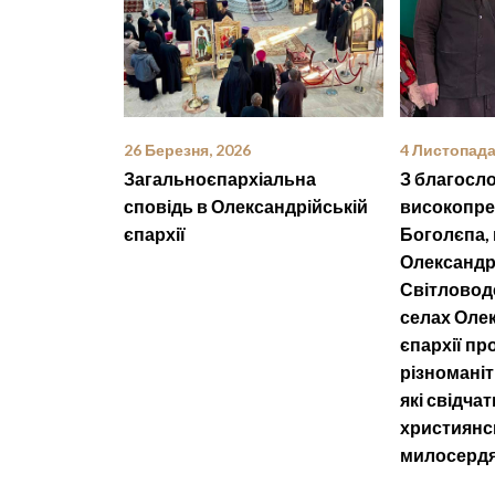
26 Березня, 2026
4 Листопада
Загальноєпархіальна
З благосл
сповідь в Олександрійській
високопр
єпархії
Боголєпа,
Олександрі
Світловодс
селах Олек
єпархії п
різноманітн
які свідча
християнс
милосердя