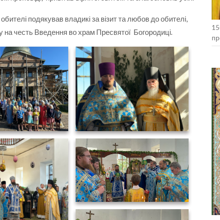
обителі подякував владикі за візит та любов до обителі,
15
 на честь Введення во храм Пресвятої Богородиці.
пр
Ко