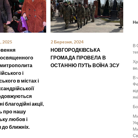
Не
, 2025
2 Березня, 2024
В 
овення
НОВГОРОДКІВСЬКА
те
еосвященного
ГРОМАДА ПРОВЕЛА В
Хр
 митрополита
ОСТАННЮ ПУТЬ ВОЇНА ЗСУ
ве
йського і
В 
ького в містах і
Фе
сандрійськоїї
ві
родовжуються
як
і благодійні акції,
Бо
ть про нашу
Ми
ьку любов і
Ук
 до ближніх.
Ми
Св