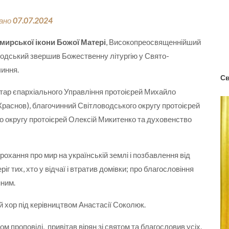
вано
07.07.2024
ирської ікони Божої Матері
, Високопреосвященнійший
одський звершив Божественну літургію у Свято-
иння.
Св
тар єпархіального Управління протоієрей Михайло
Краснов), благочинний Світловодського округу протоієрей
о округу протоієрей Олексій Микитенко та духовенство
прохання про мир на українській землі і позбавлення від
іг тих, хто у відчаї і втратив домівки; про благословіння
нним.
 хор під керівництвом Анастасії Соколюк.
 проповіді, привітав вірян зі святом та благословив усіх.