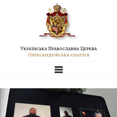
Skip
to
content
Українська Православна Церква
Олександрійська єпархія