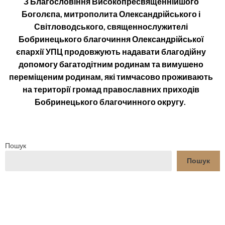
З Благословіння Високопресвященнійшого
Боголєпа, митрополита Олександрійського і
Світловодського, священнослужителі
Бобринецького благочиння Олександрійської
єпархії УПЦ продовжують надавати благодійну
допомогу багатодітним родинам та вимушено
переміщеним родинам, які тимчасово проживають
на території громад православних приходів
Бобринецького благочинного округу.
Пошук
Пошук
YouTube
Facebook