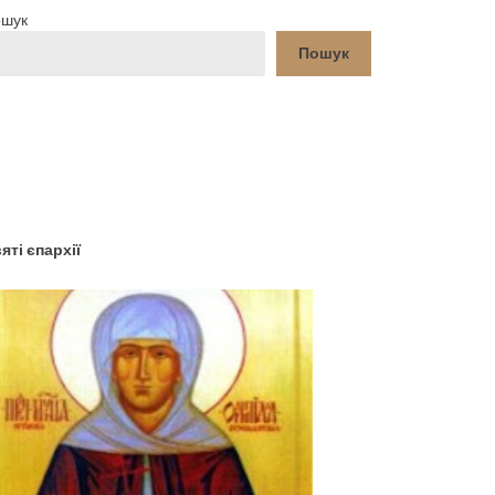
шук
Пошук
YouTube
Facebook
яті єпархії