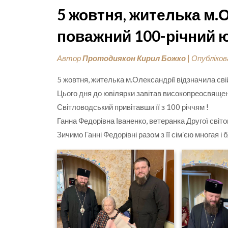
5 жовтня, жителька м.
поважний 100-річний 
Автор
Протодиякон Кирил Божко
|
Опубліко
5 жовтня, жителька м.Олександрії відзначила сві
Цього дня до ювілярки завітав високопреосвяще
Світловодський привітавши її з 100 річчям !
Ганна Федорівна Іваненко, ветеранка Другої світо
Зичимо Ганні Федорівні разом з її сімʼєю многая і б