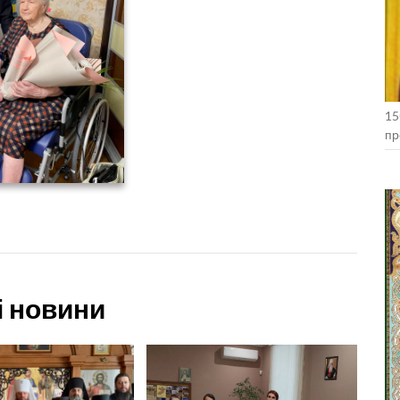
15
пр
Ко
і новини