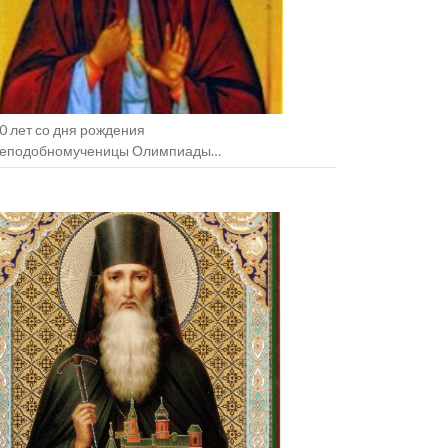
0 лет со дня рождения
еподобномученицы Олимпиады
зельщанской (+1938).