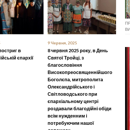
ПР
В
5
9 Червня, 2025
постриг в
8 червня 2025 року, в День
йській єпархії
Святої Тройці, з
благословіння
Високопреосвященнійшого
Боголєпа, митрополита
Олександрійського і
Світловодського при
єпархіальному центрі
роздавали благодійні обіди
всім нужденним і
потребуючим нашої