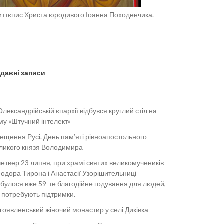
ттєпис Христа юродивого Іоанна Походенчика.
давні записи
Олександрійській єпархії відбувся круглий стіл на
му «Штучний інтелект»
ещення Русі. День пам’яті рівноапостольного
ликого князя Володимира
четвер 23 липня, при храмі святих великомучеників
одора Тирона і Анастасії Узорішительниці
дбулося вже 59-те благодійне годування для людей,
і потребують підтримки.
гоявленський жіночий монастир у селі Диківка