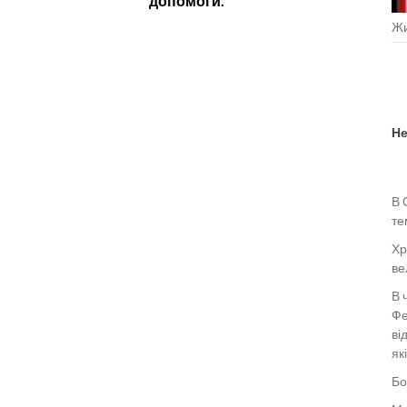
допомоги.
Жи
Не
В 
те
Хр
ве
В 
Фе
ві
як
Бо