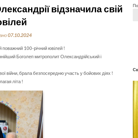
По
Олександрії відзначила свій
ювілей
вано
07.10.2024
й поважний 100-річний ювілей !
ннійший Боголеп митрополит Олександрійський і
Св
вої війни, брала безпосередню участь у бойових діях !
лагая літа !