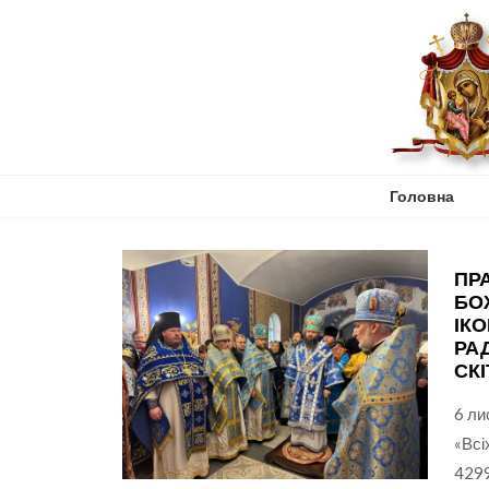
Skip
to
content
Головна
ПР
БО
ІК
РА
СКІ
6 ли
«Всі
4299