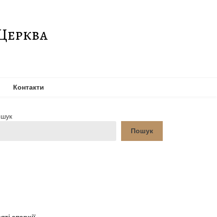
Церква
Контакти
шук
Пошук
YouTube
Facebook
яті єпархії