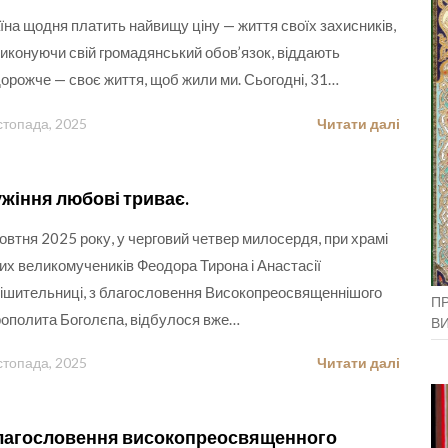
їна щодня платить найвищу ціну — життя своїх захисників,
 виконуючи свій громадянський обов’язок, віддають
орожче — своє життя, щоб жили ми. Сьогодні, 31…
стопада, 2025
Читати далі
жіння любові триває.
овтня 2025 року, у черговий четвер милосердя, при храмі
их великомучеників Феодора Тирона і Анастасії
ішительниці, з благословення Високопреосвященнішого
ПР
ополита Боголєпа, відбулося вже…
В
стопада, 2025
Читати далі
лагословення високопреосвященного