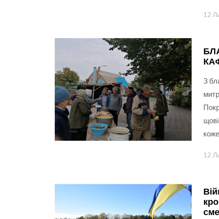
12 Л
БЛ
КА
З бл
митр
Покр
щові
коже
12 Л
Вій
кро
сме