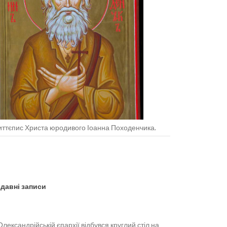
ттєпис Христа юродивого Іоанна Походенчика.
давні записи
Олександрійській єпархії відбувся круглий стіл на