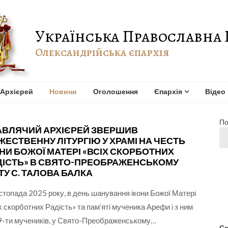
Українська Православна 
Олександрійська єпархія
Архієрей
Новини
Оголошення
Єпархія
Відео
По
АВЛЯЧИЙ АРХІЄРЕЙ ЗВЕРШИВ
ЖЕСТВЕННУ ЛІТУРГІЮ У ХРАМІ НА ЧЕСТЬ
ОНИ БОЖОЇ МАТЕРІ «ВСІХ СКОРБОТНИХ
ДІСТЬ» В СВЯТО-ПРЕОБРАЖЕНСЬКОМУ
ТУ С. ТАЛОВА БАЛКА
стопада 2025 року, в день шанування ікони Божої Матері
х скорботних Радість» та пам’яті мученика Арефи і з ним
-ти мучеників, у Свято-Преображенському…
Св