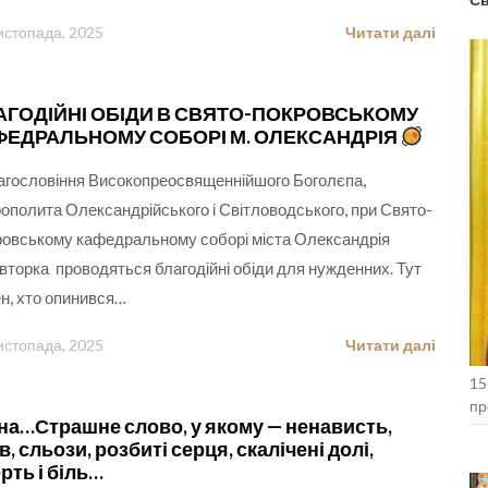
истопада, 2025
Читати далі
АГОДІЙНІ ОБІДИ В СВЯТО-ПОКРОВСЬКОМУ
ФЕДРАЛЬНОМУ СОБОРІ М. ОЛЕКСАНДРІЯ
агословіння Високопреосвященнійшого Боголєпа,
ополита Олександрійського і Світловодського, при Свято-
овському кафедральному соборі міста Олександрія
вторка проводяться благодійні обіди для нужденних. Тут
н, хто опинився…
истопада, 2025
Читати далі
15
пр
на…Страшне слово, у якому — ненависть,
Ко
в, сльози, розбиті серця, скалічені долі,
рть і біль…