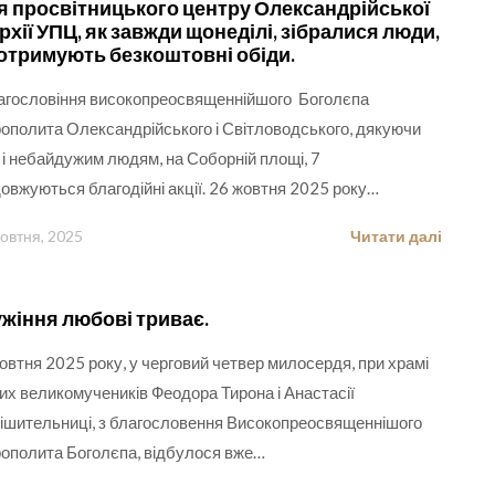
я просвітницького центру Олександрійської
рхії УПЦ, як завжди щонеділі, зібралися люди,
 отримують безкоштовні обіди.
агословіння високопреосвященнійшого Боголєпа
ополита Олександрійського і Світловодського, дякуючи
 і небайдужим людям, на Соборній площі, 7
овжуються благодійні акції. 26 жовтня 2025 року…
овтня, 2025
Читати далі
жіння любові триває.
овтня 2025 року, у черговий четвер милосердя, при храмі
их великомучеників Феодора Тирона і Анастасії
ішительниці, з благословення Високопреосвященнішого
ополита Боголєпа, відбулося вже…