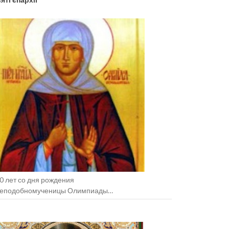
0 лет со дня рождения
еподобномученицы Олимпиады
зельщанской (+1938).