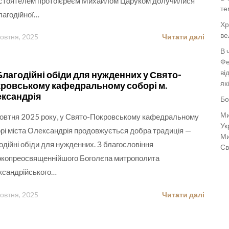
астоятелем протоієреєм Михайлом Царуком долучилися
те
лагодійної…
Хр
ве
овтня, 2025
Читати далі
В 
Фе
ві
лагодійні обіди для нужденних у Свято-
як
ровському кафедральному соборі м.
ксандрія
Бо
Ми
овтня 2025 року, у Свято-Покровському кафедральному
Ук
рі міста Олександрія продовжується добра традиція —
Ми
одійні обіди для нужденних. З благословіння
Св
копреосвященнійшого Боголєпа митрополита
сандрійського…
овтня, 2025
Читати далі