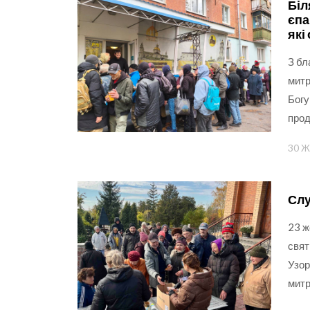
Біл
єпа
які
З бл
митр
Богу
прод
30 Ж
Слу
23 ж
свят
Узор
митр