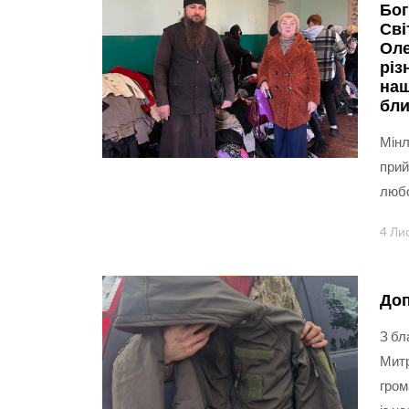
Бог
Сві
Оле
різ
наш
бли
Мінл
прий
любо
4 Ли
Доп
З бл
Митр
гром