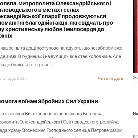
олєпа, митрополита Олександрійського і
тловодського в містах і селах
ксандрійськоїї єпархії продовжуються
номанітні благодійні акції, які свідчать про
у християнську любов і милосердя до
жніх.
ива осінь та дощі поступово нагадують, що незабаром вже
де зима. В будинках і на вулицях все стає холодніше. Але
в до ближнього зігріває…
Жи
стопада, 2025
Читати далі
омога воїнам Збройних Сил України
агословіння Високопреосвященнійшого Боголєпа,
Не
ополита Олександрійського і Світловодського, релігійна
ада храму Вознесіння Господнього селища Петрове разом
В 