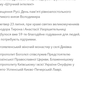
му «Штучний інтелект»
ещення Русі. День пам’яті рівноапостольного
ликого князя Володимира
четвер 23 липня, при храмі святих великомучеників
одора Тирона і Анастасії Узорішительниці
дбулося вже 59-те благодійне годування для людей,
і потребують підтримки.
гоявленський жіночий монастир у селі Диківка
трополит Боголєп співслужив Предстоятелю
раїнської Православної Церкви, Блаженнішому
трополиту Київському і всієї України Онуфрію у
ято-Успенській Києво-Печерській Лаврі.