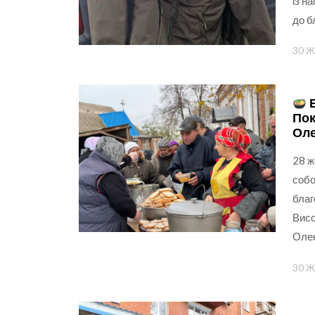
із н
до б
30 Ж
Б
Пок
Оле
28 ж
собо
благ
Висо
Олек
30 Ж