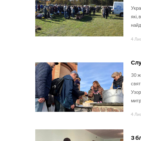
Укра
які,
найд
4 Ли
Слу
30 ж
свят
Узор
митр
4 Ли
З б