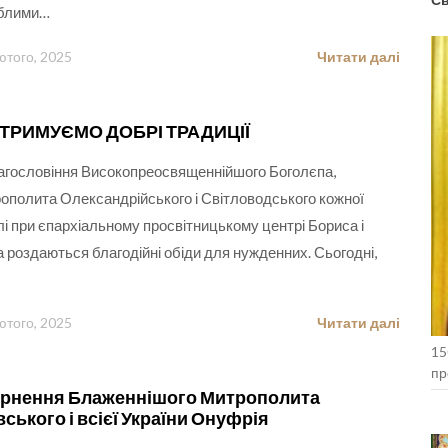
иблими…
ютого, 2025
Читати далі
ДТРИМУЄМО ДОБРІ ТРАДИЦІЇ
агословіння Високопреосвященнійшого Боголєпа,
ополита Олександрійського і Світловодського кожної
лі при єпархіальному просвітницькому центрі Бориса і
а роздаються благодійні обіди для нужденних. Сьогодні,
ютого, 2025
Читати далі
15
пр
Ко
рнення Блаженнішого Митрополита
вського і всієї України Онуфрія