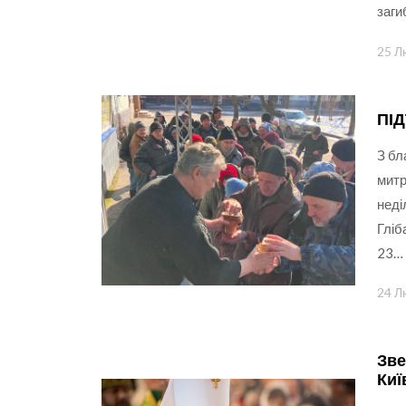
заг
25 Л
ПІ
З бл
митр
неді
Гліб
23…
24 Л
Зве
Киї