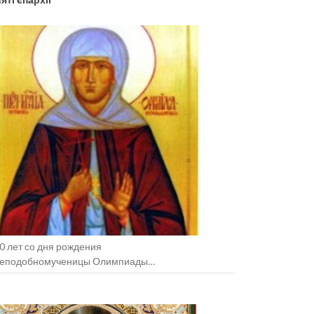
0 лет со дня рождения
еподобномученицы Олимпиады
зельщанской (+1938).