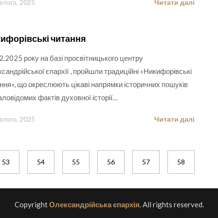
ютого, 2025
Читати далі
ифорівські читання
2.2025 року на базі просвітницького центру
сандрійської єпархії , пройшли традиційні «Никифорівські
ння», що окреслюють цікаві напрямки історичних пошуків
аловідомих фактів духовної історії…
ютого, 2025
Читати далі
53
54
55
56
57
58
5
Copyright
Олександрійська єпархія
. All rights reserved.