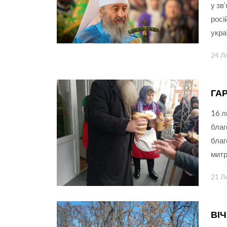
у зв
росі
укра
24 Л
ГАР
16 л
благ
благ
митр
21 Л
ВІ