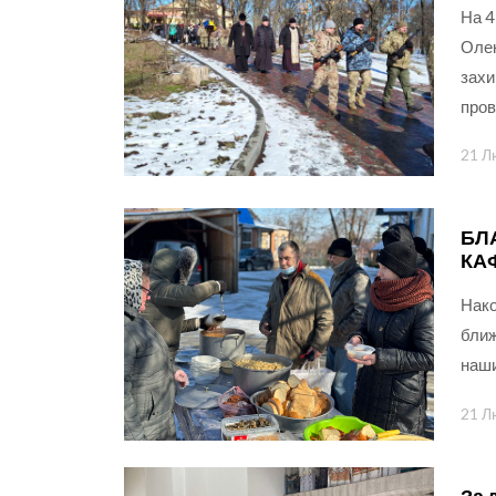
На 4
Олек
захи
пров
21 Л
БЛ
КА
Нако
ближ
наши
21 Л