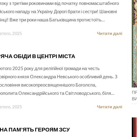
’язку з третіми роковинами від початку повномасштабного
йського нападу на Україну Дорогі брати і сестри! Шановні
їнці! Вже три роки наша Батьківщина протистоїть…
ютого, 2025
Читати далі
ЯЧА ОБІДИ В ЦЕНТРІ МІСТА
ютого 2025 року для релігійної громади на честь
овірного князя Олександра Невського особливий день. З
ословіння високопреосвященнішого Боголєпа,
ПР
ополита Олександрійського та Світловодського, біля…
В
ютого, 2025
Читати далі
ЧНА ПАМʼЯТЬ ГЕРОЯМ ЗСУ