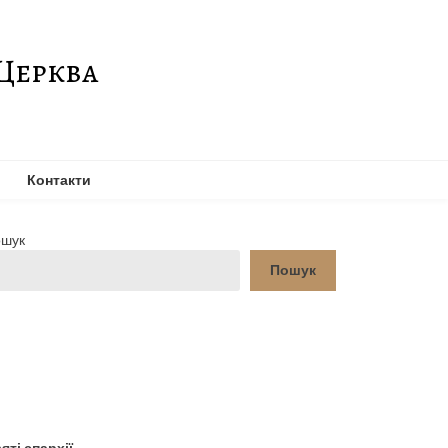
Церква
Контакти
шук
Пошук
YouTube
Facebook
яті єпархії