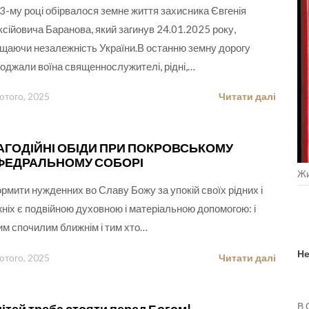
3-му році обірвалося земне життя захисника Євгенія
сійовича Баранова, який загинув 24.01.2025 року,
щаючи незалежність України.В останню земну дорогу
оджали воїна священнослужителі, рідні,…
ютого, 2025
Читати далі
АГОДІЙНІ ОБІДИ ПРИ ПОКРОВСЬКОМУ
ФЕДРАЛЬНОМУ СОБОРІ
Жи
рмити нужденних во Славу Божу за упокій своїх рідних і
ніх є подвійною духовною і матеріальною допомогою: і
м спочилим ближнім і тим хто…
Не
ютого, 2025
Читати далі
В 