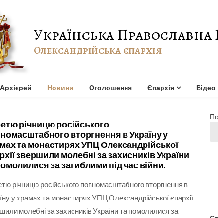
Українська Православна 
Олександрійська єпархія
Архієрей
Новини
Оголошення
Єпархія
Відео
По
ретю річницю російського
номасштабного вторгнення в Україну у
мах та монастирях УПЦ Олександрійської
рхії звершили молебні за захисників України
помолилися за загиблими під час війни.
етю річницю російського повномасштабного вторгнення в
їну у храмах та монастирях УПЦ Олександрійської єпархії
шили молебні за захисників України та помолилися за
Св