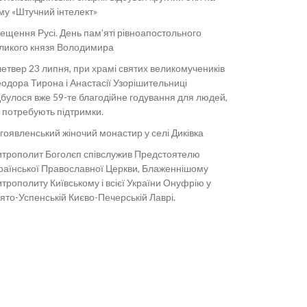
му «Штучний інтелект»
ещення Русі. День пам’яті рівноапостольного
ликого князя Володимира
четвер 23 липня, при храмі святих великомучеників
одора Тирона і Анастасії Узорішительниці
дбулося вже 59-те благодійне годування для людей,
і потребують підтримки.
гоявленський жіночий монастир у селі Диківка
трополит Боголєп співслужив Предстоятелю
раїнської Православної Церкви, Блаженнішому
трополиту Київському і всієї України Онуфрію у
ято-Успенській Києво-Печерській Лаврі.