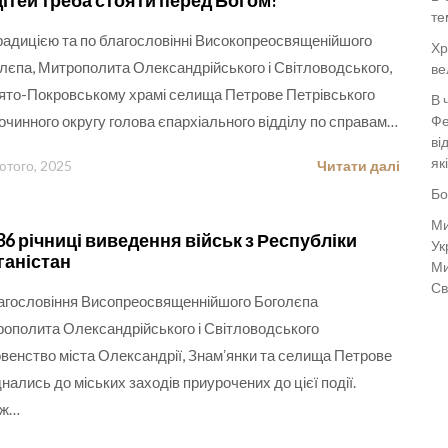
дітей треба стояти перед Богом!
те
радицією та по благословінні Високопреосвященійшого
Хр
лєпа, Митрополита Олександрійського і Світловодського,
ве
ято-Покровському храмі селища Петрове Петрівського
В 
очинного округу голова єпархіального відділу по справам…
Фе
ві
як
ютого, 2025
Читати далі
Бо
Ми
36 річниці виведення військ з Республіки
Ук
аністан
Ми
Св
агословіння Висопреосвященнійшого Боголєпа
ополита Олександрійського і Світловодського
венство міста Олександрії, Знамʼянки та селища Петрове
нались до міських заходів приурочених до цієї події.
ож…