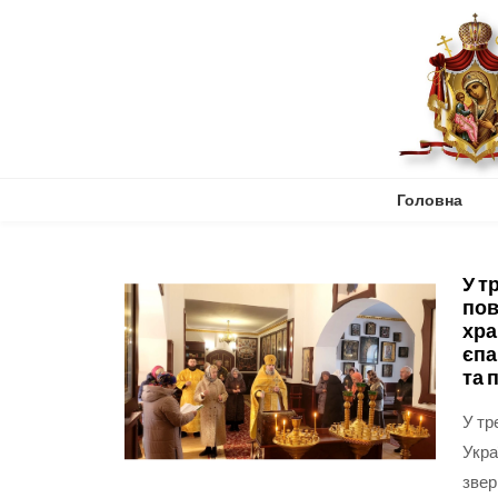
Skip
to
content
Головна
У т
пов
хра
єпа
та 
У тр
Укра
звер