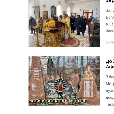
За 
За т
Бого
в Св
благ
16 Л
До 
Афг
З бл
Митр
духо
доєд
Так