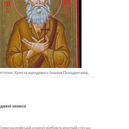
ттєпис Христа юродивого Іоанна Походенчика.
давні записи
Олександрійській єпархії відбувся круглий стіл на