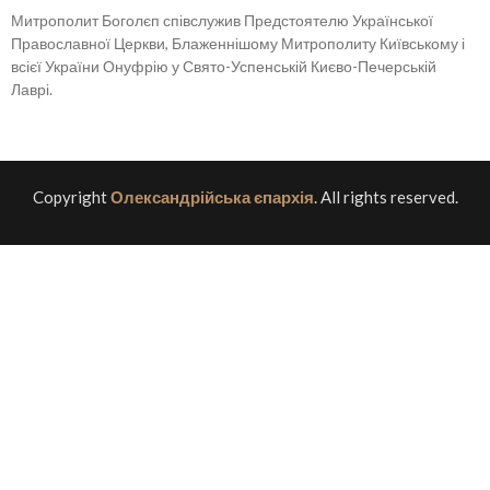
Митрополит Боголєп співслужив Предстоятелю Української
Православної Церкви, Блаженнішому Митрополиту Київському і
всієї України Онуфрію у Свято-Успенській Києво-Печерській
Лаврі.
Copyright
Олександрійська єпархія
. All rights reserved.