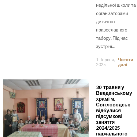
недільної школи та
організаторами
дитячого
православного
табору. Під час
зустрічі…
1 Червня,
Читати
2025
далі
30 травня у
Введенському
храмі м.
Світловодськ
відбулися
підсумкові
заняття
2024/2025
навчального