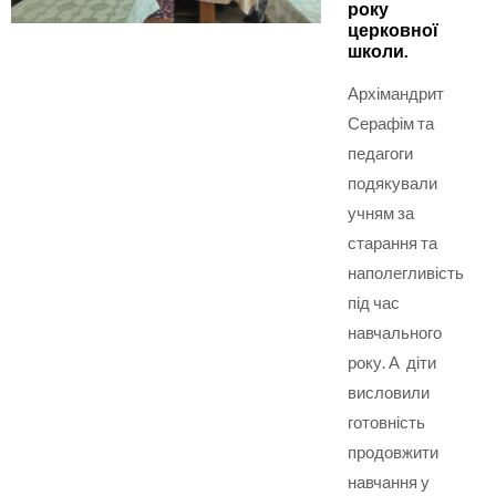
року
церковної
школи.
Архімандрит
Серафім та
педагоги
подякували
учням за
старання та
наполегливість
під час
навчального
року. А діти
висловили
готовність
продовжити
навчання у