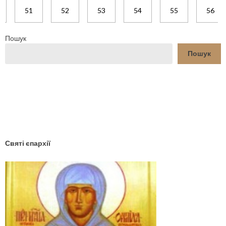
51
52
53
54
55
56
Пошук
Пошук
YouTube
Facebook
Святі єпархії