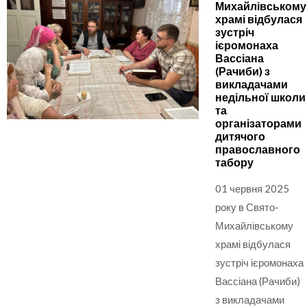
Михайлівському
храмі відбулася
зустріч
ієромонаха
Вассіана
(Рачиби) з
викладачами
недільної школи
та
організаторами
дитячого
православного
табору
01 червня 2025
року в Свято-
Михайлівському
храмі відбулася
зустріч ієромонаха
Вассіана (Рачиби)
з викладачами