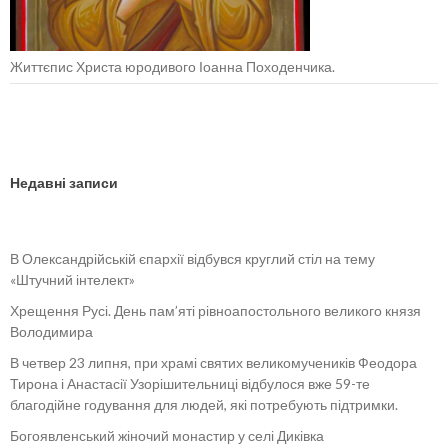
Життєпис Христа юродивого Іоанна Походенчика.
Недавні записи
В Олександрійській єпархії відбувся круглий стіл на тему
«Штучний інтелект»
Хрещення Русі. День пам’яті рівноапостольного великого князя
Володимира
В четвер 23 липня, при храмі святих великомучеників Феодора
Тирона і Анастасії Узорішительниці відбулося вже 59-те
благодійне годування для людей, які потребують підтримки.
Богоявленський жіночий монастир у селі Диківка