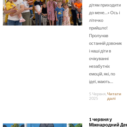
дітям приходити
до мене…» Ось і
літечко
прийшло!
Пролунав
останній дзвоник
і наші діти в
очікуванні
незабутніх
емоцій, які, по
ідеї, мають…
5 Червня,
Читати
2025
далі
1 червня у
Міжнародний Де