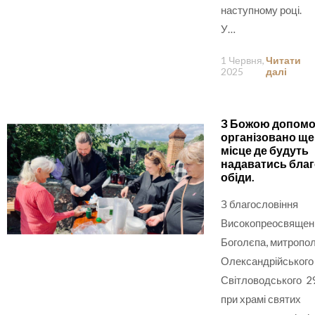
наступному році.
У…
1 Червня,
Читати
2025
далі
З Божою допом
організовано ще
місце де будуть
надаватись благ
обіди.
З благословіння
Високопреосвящен
Боголєпа, митропо
Олександрійського 
Світловодського 2
при храмі святих