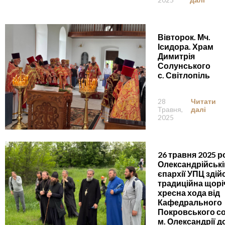
Вівторок. Мч.
Ісидора. Храм
Димитрія
Солунського
с. Світлопіль
28
Читати
Травня,
далі
2025
26 травня 2025 р
Олександрійські
єпархії УПЦ здій
традиційна щорі
хресна хода від
Кафедрального
Покровського с
м. Олександрії д