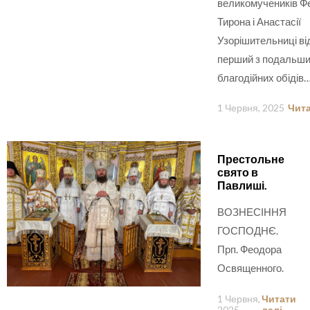
великомучеників Ф
Тирона і Анастасії
Узорішительниці в
перший з подальш
благодійних обідів
1 Червня, 2025
Чита
Престольне
свято в
Павлиші.
ВОЗНЕСІННЯ
ГОСПОДНЄ.
Прп. Феодора
Освященного.
1 Червня,
Читати
2025
далі