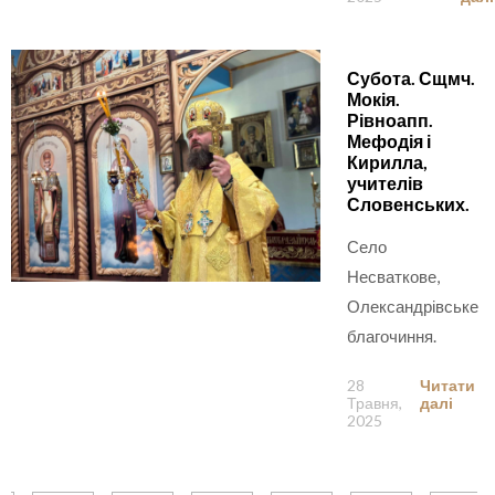
Субота. Сщмч.
Мокія.
Рівноапп.
Мефодія і
Кирилла,
учителів
Словенських.
Село
Несваткове,
Олександрівське
благочиння.
28
Читати
Травня,
далі
2025