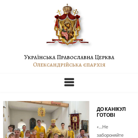
Skip
to
content
Українська Православна Церква
Олександрійська єпархія
ДО КАНІКУЛ
ГОТОВІ
«…Не
забороняйте