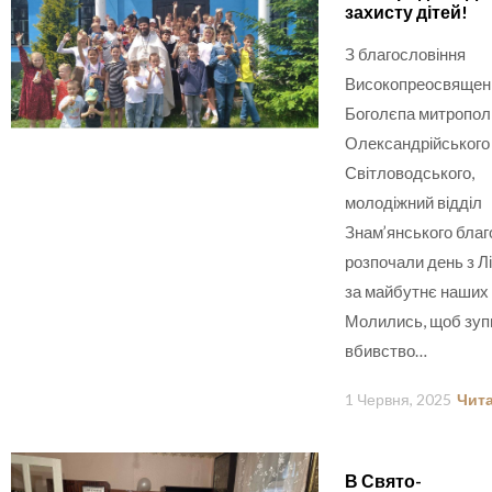
захисту дітей!
З благословіння
Високопреосвящен
Боголєпа митропол
Олександрійського 
Світловодського,
молодіжний відділ
Знам’янського бла
розпочали день з Лі
за майбутнє наших 
Молились, щоб зуп
вбивство…
1 Червня, 2025
Чита
В Свято-