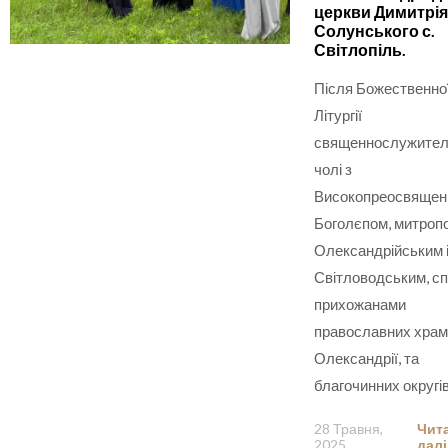
церкви Димитрія
Солунського с.
Світлопіль.
Після Божественно
Літургії
священнослужителі
чолі з
Високопреосвяще
Боголєпом, митроп
Олександрійським 
Світловодським, сп
прихожанами
православних храмі
Олександрії, та
благочинних округі
28 Травня,
Чит
2025
далі