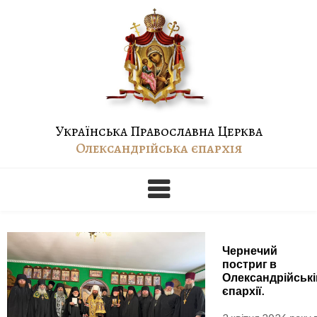
Skip
to
content
Українська Православна Церква
Олександрійська єпархія
Чернечий
постриг в
Олександрійські
єпархії.