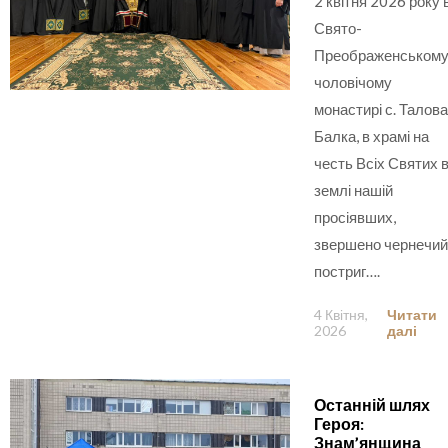
2 квітня 2026 року 
Свято-
Преображенськом
чоловічому
монастирі с. Талова
Балка, в храмі на
честь Всіх Святих 
землі нашій
просіявших,
звершено чернечий
постриг….
4 Квітня,
Читати
2026
далі
Останній шлях
Героя:
Знам’янщина