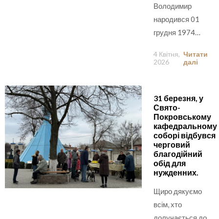
Володимир
народився 01
грудня 1974…
4 Квітня,
Читати
2026
далі
31 березня, у
Свято-
Покровському
кафедральному
соборі відбувся
черговий
благодійний
обід для
нужденних.
Щиро дякуємо
всім, хто
долучається до