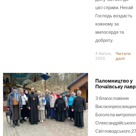
цієї справи. Нехай
Господь воздасть
кожному за
милосердя та
доброту.
4 Квітня,
Читати
2026
далі
Паломництво у
Почаївську лавр
З благословіння
Високопреосвящен
Боголєпа митропол
Олександрійського 
Світловодського 2