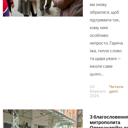
ми знову
зібралися, щоб
підтримати тих,
кому нині
особливо
непросто. Гаряча
їжа, тепле слово
та щира увага —
інколи саме
цього…
26
Читати
Березня,
далі
2026
З благословенн
митрополита
Олександрійськ