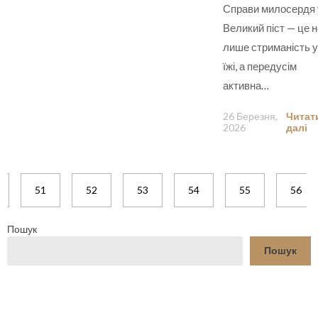
Справи милосердя 
Великий піст — це н
лише стриманість у
їжі, а передусім
активна…
26 Березня,
Читат
2026
далі
51
52
53
54
55
56
Пошук
Пошук