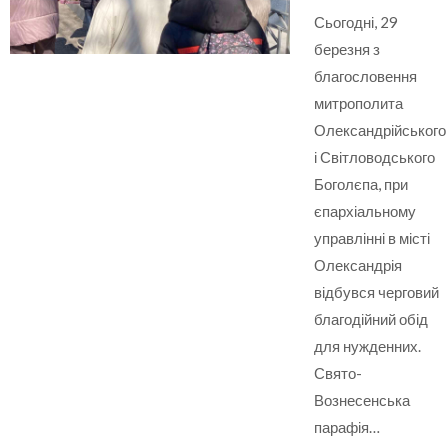
Сьогодні, 29
березня з
благословення
митрополита
Олександрійського
і Світловодського
Боголєпа, при
єпархіальному
управлінні в місті
Олександрія
відбувся черговий
благодійний обід
для нужденних.
Свято-
Вознесенська
парафія…