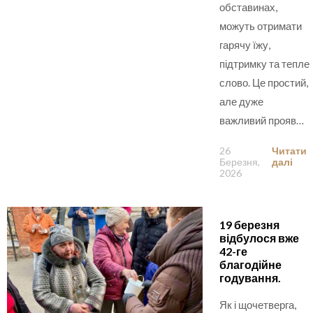
обставинах,
можуть отримати
гарячу їжу,
підтримку та тепле
слово. Це простий,
але дуже
важливий прояв…
26
Читати
Березня,
далі
2026
19 березня
відбулося вже
42-ге
благодійне
годування.
Як і щочетверга,