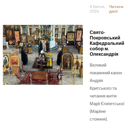
4 Квітня,
Читати
2026
далі
Свято-
Покровський
Кафедральний
собор м.
Олександрія
Великий
покаянний канон
Андрія
Критського та
читання житія
Марії Єгипетської
(Маріїне
стояння).