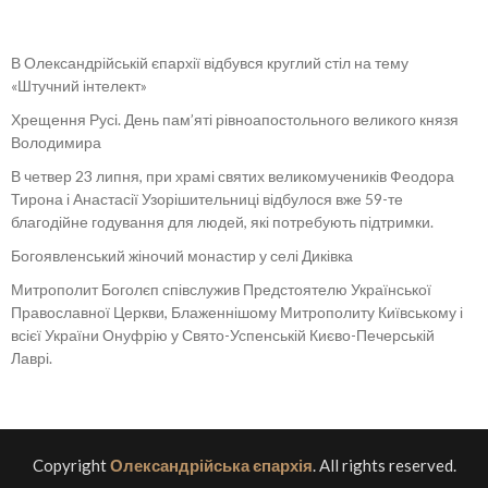
В Олександрійській єпархії відбувся круглий стіл на тему
«Штучний інтелект»
Хрещення Русі. День пам’яті рівноапостольного великого князя
Володимира
В четвер 23 липня, при храмі святих великомучеників Феодора
Тирона і Анастасії Узорішительниці відбулося вже 59-те
благодійне годування для людей, які потребують підтримки.
Богоявленський жіночий монастир у селі Диківка
Митрополит Боголєп співслужив Предстоятелю Української
Православної Церкви, Блаженнішому Митрополиту Київському і
всієї України Онуфрію у Свято-Успенській Києво-Печерській
Лаврі.
Copyright
Олександрійська єпархія
. All rights reserved.