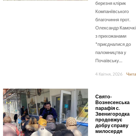
березня клірик
Компаніївського
благочиння прот.
Олександр Камочкі
з прихожанами
*приєдналися до
паломництва у
Почаївську…
4 Квітня, 2026
Чита
Свято-
Вознесенська
парафія с.
Звенигородка
продовжує
добру справу
милосердя