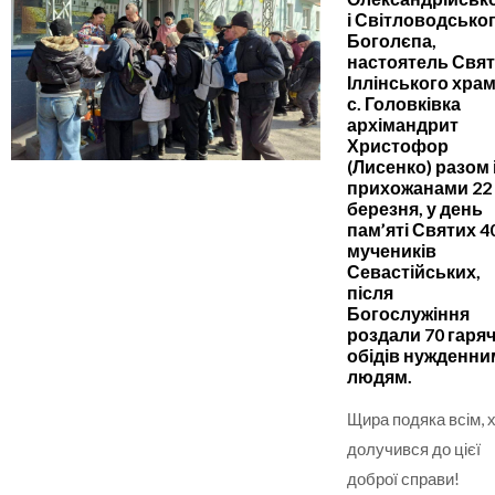
і Світловодсько
Боголєпа,
настоятель Свят
Іллінського хра
с. Головківка
архімандрит
Христофор
(Лисенко) разом 
прихожанами 22
березня, у день
пам’яті Святих 4
мучеників
Севастійських,
після
Богослужіння
роздали 70 гаря
обідів нужденни
людям.
Щира подяка всім, 
долучився до цієї
доброї справи!