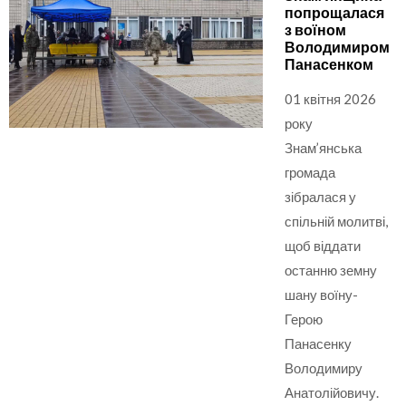
попрощалася
з воїном
Володимиром
Панасенком
01 квітня 2026
року
Знам’янська
громада
зібралася у
спільній молитві,
щоб віддати
останню земну
шану воїну-
Герою
Панасенку
Володимиру
Анатолійовичу.