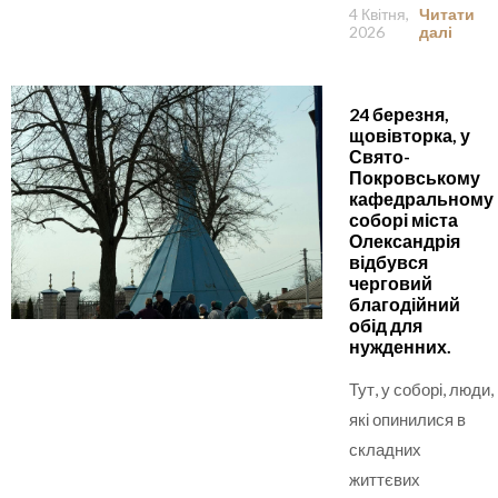
4 Квітня,
Читати
2026
далі
24 березня,
щовівторка, у
Свято-
Покровському
кафедральному
соборі міста
Олександрія
відбувся
черговий
благодійний
обід для
нужденних.
Тут, у соборі, люди,
які опинилися в
складних
життєвих