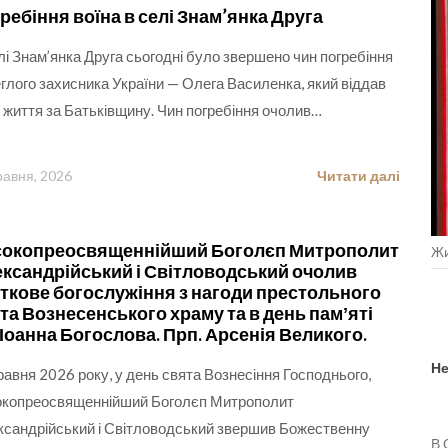
ребіння воїна в селі Знам’янка Друга
лі Знам’янка Друга сьогодні було звершено чин погребіння
глого захисника України — Олега Василенка, який віддав
 життя за Батьківщину. Чин погребіння очолив…
равня, 2026
Читати далі
окопреосвященнійший Боголєп Митрополит
Жи
ксандрійський і Світловодський очолив
ткове богослужіння з нагоди престольного
та Вознесенського храму та в день памʼяті
 Іоанна Богослова. Прп. Арсенія Великого.
Не
равня 2026 року, у день свята Вознесіння Господнього,
копреосвященнійший Боголєп Митрополит
сандрійський і Світловодський звершив Божественну
В 