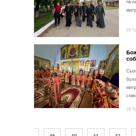
післ
митр
28 Т
Бож
соб
Сьог
була
митр
спів
28 Т
47
48
49
50
51
52