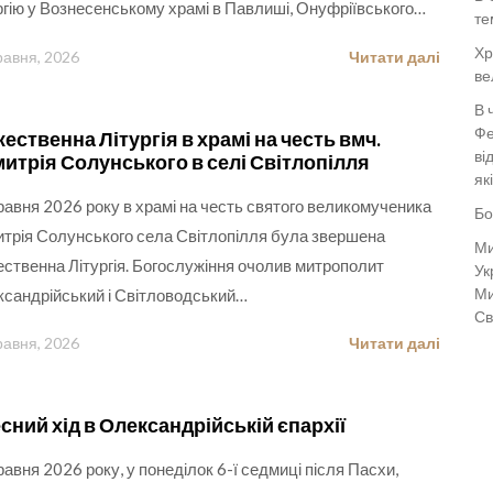
ргію у Вознесенському храмі в Павлиші, Онуфріївського…
те
Хр
равня, 2026
Читати далі
ве
В 
Фе
ественна Літургія в храмі на честь вмч.
ві
итрія Солунського в селі Світлопілля
як
равня 2026 року в храмі на честь святого великомученика
Бо
трія Солунського села Світлопілля була звершена
Ми
ственна Літургія. Богослужіння очолив митрополит
Ук
Ми
сандрійський і Світловодський…
Св
равня, 2026
Читати далі
сний хід в Олександрійській єпархії
равня 2026 року, у понеділок 6-ї седмиці після Пасхи,