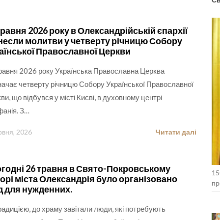
травня 2026 року в Олександрійській єпархії
несли молитви у четверту річницю Собору
аїнської Православної Церкви
равня 2026 року Українська Православна Церква
начає четверту річницю Собору Української Православної
ви, що відбувся у місті Києві, в духовному центрі
анія. З…
рвня, 2026
Читати далі
годні 26 травня в Свято-Покровському
15
орі міста Олександрія було організовано
пр
д для нужденних.
Ко
радицією, до храму завітали люди, які потребують