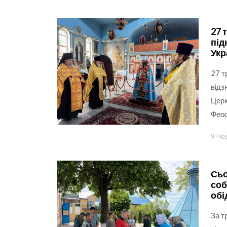
27 
під
Укр
27 т
відз
Церк
Феоф
9 Че
Сьо
соб
обі
За т