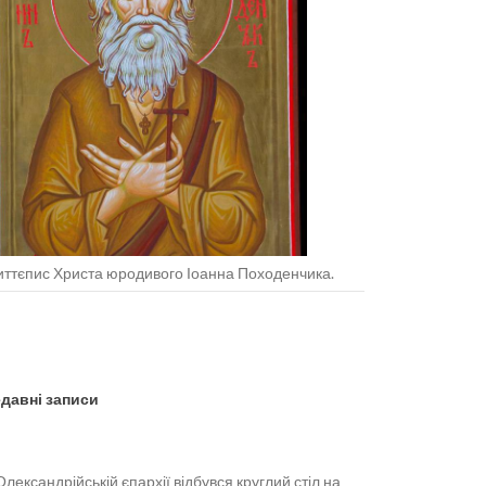
ттєпис Христа юродивого Іоанна Походенчика.
давні записи
Олександрійській єпархії відбувся круглий стіл на