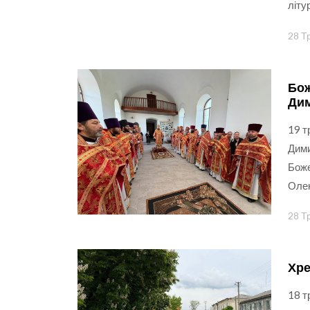
літу
28 Т
Бож
Дим
19 т
Дими
Боже
Олек
28 Т
Хре
18 т