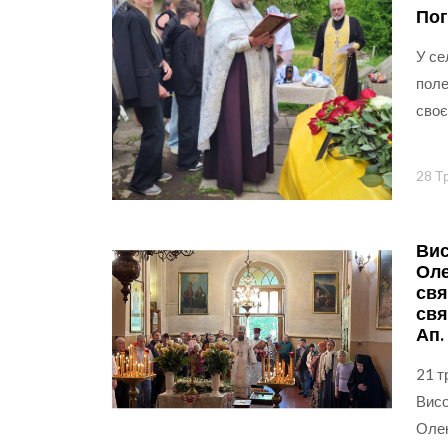
Пог
У се
поле
своє
28 Т
Вис
Оле
свя
свя
Ап.
21 т
Висо
Олек