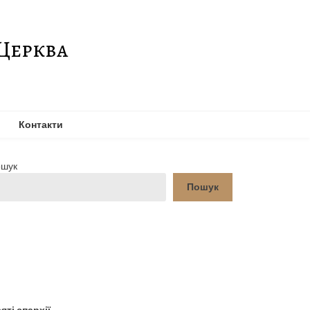
Церква
Контакти
шук
Пошук
YouTube
Facebook
яті єпархії