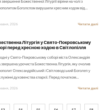
я звершення Божественної Літургії віряни на чолі з
ополитом Боголєпом вирушили хресним ходом від…
равня, 2026
Читати далі
ественна Літургія у Свято-Покровському
орі перед хресною ходою в Світлопілля
одні у Свято-Покровському соборі міста Олександрія
 звершена урочиста Божественна Літургія, яку очолив
ополит Олександрійський і Світловодський Боголеп у
служінні духовенства єпархії. Перед початком…
равня, 2026
Читати далі
53
54
55
56
57
58
5