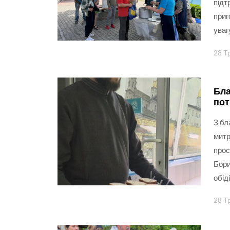
підт
приг
уваг
28 Т
Бла
пот
З бл
митр
прос
Бори
обід
28 Т