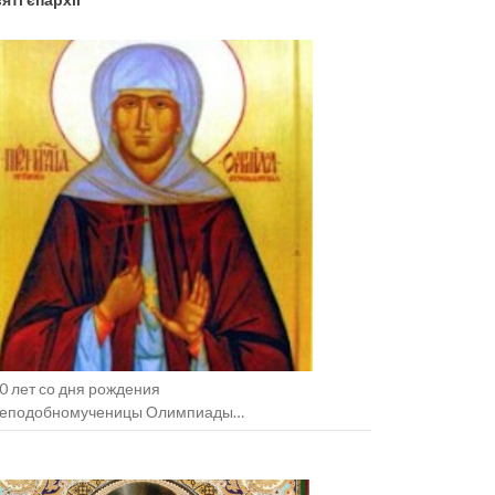
0 лет со дня рождения
еподобномученицы Олимпиады
зельщанской (+1938).