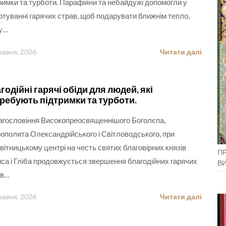
римки та турботи. Парафіяни та небайдужі допомогли у
отуванні гарячих страв, щоб подарувати ближнім тепло,
у…
равня, 2026
Читати далі
годійні гарячі обіди для людей, які
ребують підтримки та турботи.
агословіння Високопреосвященнішого Боголєпа,
ополита Олександрійського і Світловодського, при
вітницькому центрі на честь святих благовірних князів
ПР
са і Гліба продовжується звершення благодійних гарячих
В
ів…
равня, 2026
Читати далі