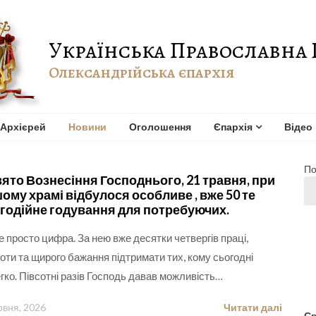
Українська Православна 
Олександрійська єпархія
Архієрей
Новини
Оголошення
Єпархія
Відео
По
вято Вознесіння Господнього, 21 травня, при
ому храмі відбулося особливе , вже 50 те
годійне годування для потребуючих.
е просто цифра. За нею вже десятки четвергів праці,
оти та щирого бажання підтримати тих, кому сьогодні
гко. Півсотні разів Господь давав можливість…
рвня, 2026
Читати далі
Св