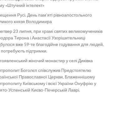
му «Штучний інтелект»
ещення Русі. День пам’яті рівноапостольного
ликого князя Володимира
четвер 23 липня, при храмі святих великомучеників
одора Тирона і Анастасії Узорішительниці
дбулося вже 59-те благодійне годування для людей,
і потребують підтримки.
гоявленський жіночий монастир у селі Диківка
трополит Боголєп співслужив Предстоятелю
раїнської Православної Церкви, Блаженнішому
трополиту Київському і всієї України Онуфрію у
ято-Успенській Києво-Печерській Лаврі.