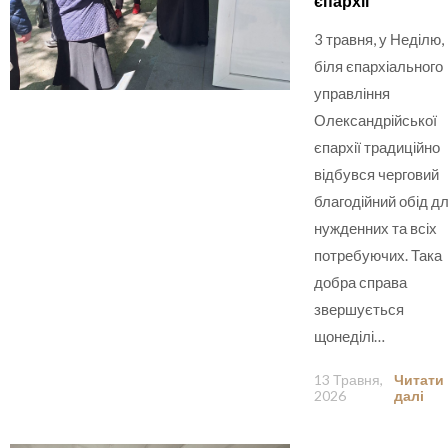
єпархії
3 травня, у Неділю,
біля єпархіального
управління
Олександрійської
єпархії традиційно
відбувся черговий
благодійний обід д
нужденних та всіх
потребуючих. Така
добра справа
звершується
щонеділі…
13 Травня,
Читати
2026
далі