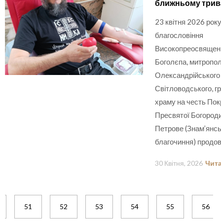
ближньому трив
23 квітня 2026 року
благословіння
Високопреосвящен
Боголєпа, митропо
Олександрійського 
Світловодського, г
храму на честь По
Пресвятої Богороди
Петрове (Знам’янс
благочиння) продо
30 Квітня, 2026
Чита
51
52
53
54
55
56