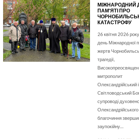
МІЖНАРОДНИЙ 
ПАМ’ЯТІ ПРО
ЧОРНОБИЛЬСЬ
КАТАСТРОФУ
26 квітня 2026 року
день Міжнародної п
жертв Чорнобильсь
трагедії,
Високопреосвящен
митрополит
Олександрійський і
Світловодський Бо
супроводі духовен
Олександрійського
благочиння зверши
заупокійну…