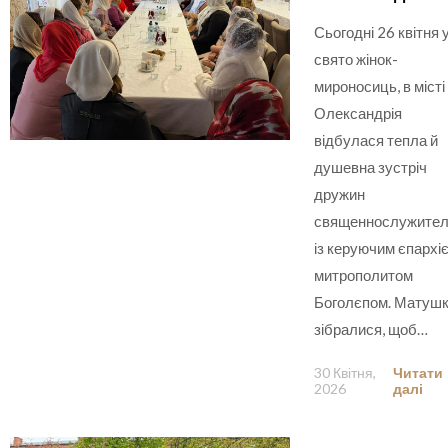
Сьогодні 26 квітня 
свято жінок-
мироносиць, в місті
Олександрія
відбулася тепла й
душевна зустріч
дружин
священнослужител
із керуючим єпархі
митрополитом
Боголєпом. Матуш
зібралися, щоб…
30 Квітня,
Читати
2026
далі