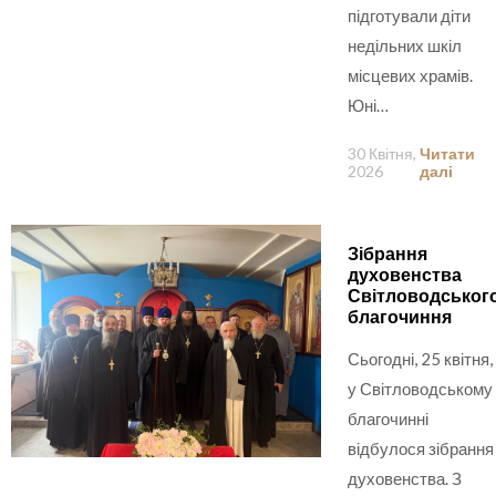
підготували діти
недільних шкіл
місцевих храмів.
Юні…
30 Квітня,
Читати
2026
далі
Зібрання
духовенства
Світловодськог
благочиння
Сьогодні, 25 квітня,
у Світловодському
благочинні
відбулося зібрання
духовенства. З