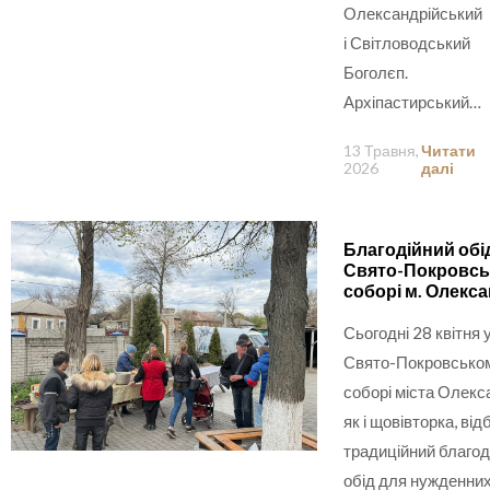
Олександрійський
і Світловодський
Боголєп.
Архіпастирський…
13 Травня,
Читати
2026
далі
Благодійний обі
Свято-Покровс
соборі м. Олекса
Сьогодні 28 квітня 
Свято-Покровсько
соборі міста Олекс
як і щовівторка, ві
традиційний благод
обід для нужденних