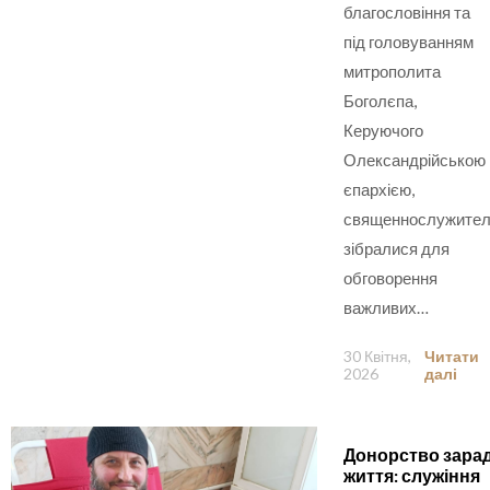
благословіння та
під головуванням
митрополита
Боголєпа,
Керуючого
Олександрійською
єпархією,
священнослужител
зібралися для
обговорення
важливих…
30 Квітня,
Читати
2026
далі
Донорство зара
життя: служіння