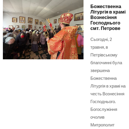
Божественна
Літургія в храмі
Вознесіння
Господнього
смт. Петрове
Сьогодні, 2
травня, в
Петрівському
благочинні була
звершена
Божественна
Літургія в храмі на
честь Вознесіння
Господнього.
Богослужіння
очолив
Митрополит