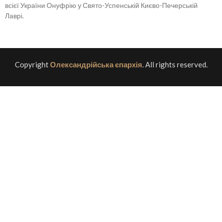
всієї України Онуфрію у Свято-Успенській Києво-Печерській
Лаврі.
Copyright
Олександрійська єпархія
. All rights reserved.