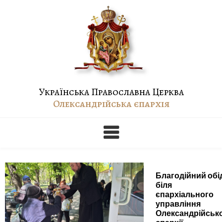
Skip
to
content
Українська Православна Церква
Олександрійська єпархія
Благодійний обі
біля
єпархіального
управління
Олександрійськ