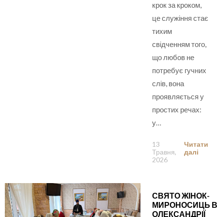
крок за кроком,
це служіння стає
тихим
свідченням того,
що любов не
потребує гучних
слів, вона
проявляється у
простих речах:
у…
13
Читати
Травня,
далі
2026
СВЯТО ЖІНОК-
МИРОНОСИЦЬ 
ОЛЕКСАНДРІЇ