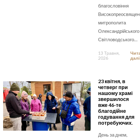
благословіння
Високопреосвящен
митрополита
Олександрійського 
Світловодського…
13 Травня,
Чит
2026
далі
23 квітня, в
четверг при
нашому храмі
звершилося
вже 46-те
благодійне
годування для
потребуючих.
День за днем,