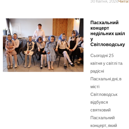
30 Квітня, 2026
Чита
Пасхальний
концерт
недільних шкіл
у
Світловодську
Сьогодні 25
квітня у світлі та
радісні
Пасхальні дні, в
місті
Світловодськ
відбувся
святковий
Пасхальний
концерт, який